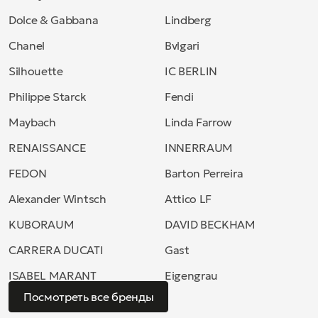
Dolce & Gabbana
Lindberg
Chanel
Bvlgari
Silhouette
IC BERLIN
Philippe Starck
Fendi
Maybach
Linda Farrow
RENAISSANCE
INNERRAUM
FEDON
Barton Perreira
Alexander Wintsch
Attico LF
KUBORAUM
DAVID BECKHAM
CARRERA DUCATI
Gast
ISABEL MARANT
Eigengrau
Посмотреть все бренды