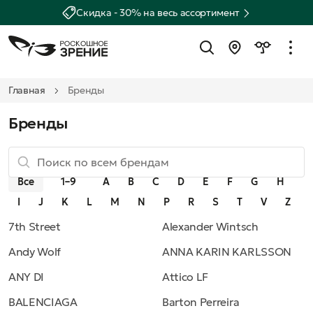
Скидка - 30% на весь ассортимент
Главная
Бренды
Бренды
Все
1–9
A
B
C
D
E
F
G
H
I
J
K
L
M
N
P
R
S
T
V
Z
7th Street
Alexander Wintsch
Andy Wolf
ANNA KARIN KARLSSON
ANY DI
Attico LF
BALENCIAGA
Barton Perreira