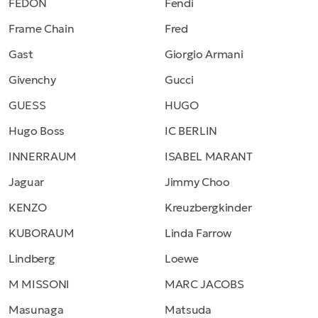
FEDON
Fendi
Frame Chain
Fred
Gast
Giorgio Armani
Givenchy
Gucci
GUESS
HUGO
Hugo Boss
IC BERLIN
INNERRAUM
ISABEL MARANT
Jaguar
Jimmy Choo
KENZO
Kreuzbergkinder
KUBORAUM
Linda Farrow
Lindberg
Loewe
M MISSONI
MARC JACOBS
Masunaga
Matsuda