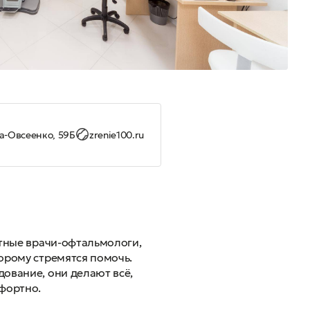
а-Овсеенко, 59Б
zrenie100.ru
ытные врачи-офтальмологи,
орому стремятся помочь.
ование, они делают всё,
фортно.