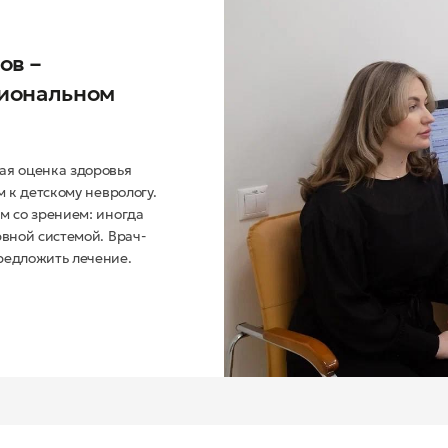
ов –
сиональном
ая оценка здоровья
 к детскому неврологу.
м со зрением: иногда
вной системой. Врач-
редложить лечение.