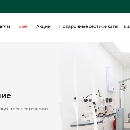
етям
Sale
Акции
Подарочные сертификаты
Е
ние
ких, терапевтических