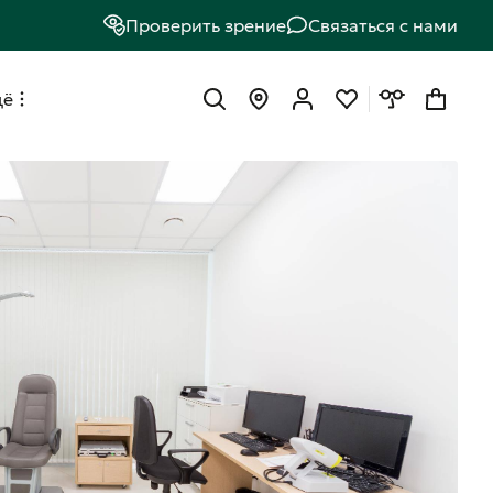
Проверить зрение
Связаться с нами
щё