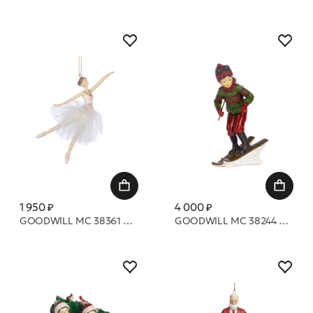
1 950 ₽
4 000 ₽
GOODWILL MC 38361 Балерина, в юбкке цветочке из тюля 16 см
GOODWILL MC 38244 Мальчик и девочка, катающиеся на лыжах 19,5 см