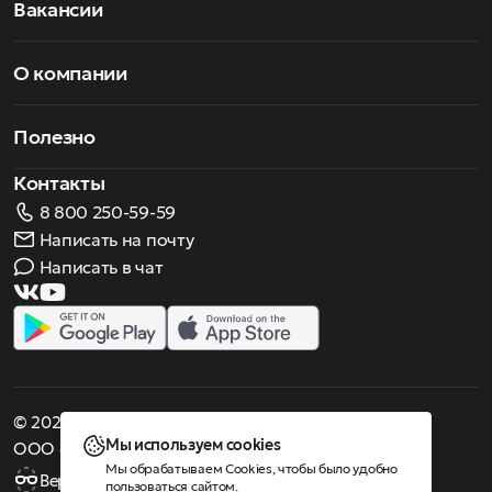
Вакансии
О компании
Полезно
Контакты
8 800 250-59-59
Написать на почту
Написать в чат
© 2026 Роскошное зрение. Все права защищены
Мы используем cookies
ООО «Люнеттес-оптика»
Мы обрабатываем Cookies, чтобы было удобно
Версия для слабовидящих
пользоваться сайтом.