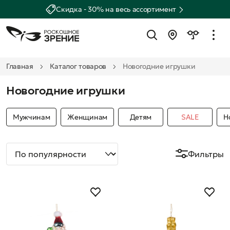
Скидка - 30% на весь ассортимент
Главная
Каталог товаров
Новогодние игрушки
Новогодние игрушки
Мужчинам
Женщинам
Детям
SALE
Н
Фильтры