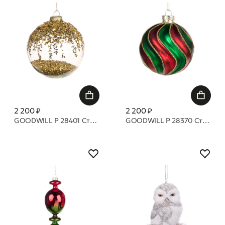
2 200 ₽
2 200 ₽
GOODWILL P 28401 Стеклянный шар, наполненный бусинами и покрытый фольгой 10 см
GOODWILL P 28370 Cтеклянные шары с 3д полосками 8 см