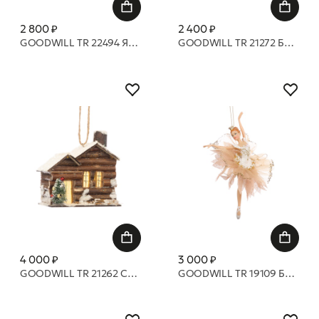
2 800 ₽
2 400 ₽
GOODWILL TR 22494 Яблоко и груша 11 см
GOODWILL TR 21272 Балерина в юбке из ткани, кружева и жемчуга кремового цвета 17 см
4 000 ₽
3 000 ₽
GOODWILL TR 21262 Светящийся домик на батарейках 9 см
GOODWILL TR 19109 Балерина в юбочке из тюля золотого и белого цвета 17 см