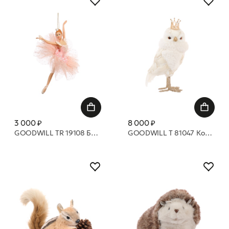
3 000 ₽
8 000 ₽
GOODWILL TR 19108 Балерина в юбочке из тюля розового и кремового цвета 17 см
GOODWILL T 81047 Королевская сова 27 см