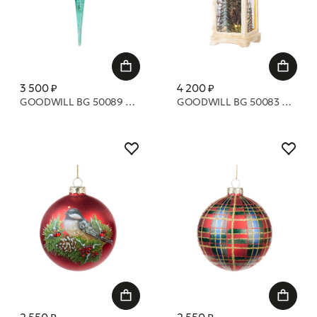
3 500 ₽
4 200 ₽
GOODWILL BG 50089 Стеклянные сосульки с градиентом 25 см
GOODWILL BG 50083 Стеклянный светящийся фонарик с оленем в стекле 14 см