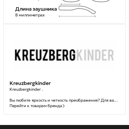
Длина заушника
В миллиметрах
Kreuzbergkinder
Kreuzbergkinder .
Вы любите яркость и четкость преображения? Для вас
важна каждая деталь в образе и вы не терпите хаоса?
Перейти к товарам бренда
Любите универсальные и яркие детали, а также
разнообразие моделей? Тогда эта подборка точно для
вас!