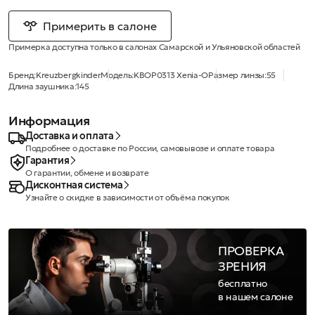
Примерить в салоне
Примерка доступна только в салонах Самарской и Ульяновской областей
Бренд:
Kreuzbergkinder
Модель:
KBOP0313 Xenia-O
Размер линзы:
55
Длина заушника:
145
Информация
Доставка и оплата
Подробнее о доставке по России, самовывозе и оплате товара
Гарантия
О гарантии, обмене и возврате
Дисконтная система
Узнайте о скидке в зависимости от объёма покупок
ПРОВЕРКА
ЗРЕНИЯ
бесплатно
в нашем салоне