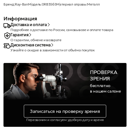
Бренд:
Ray-Ban
Модель:
0RB3565
Материал оправы:
Металл
Информация
Доставка и оплата
Подробнее о доставке по России, самовывозе и оплате товара
Гарантия
О гарантии, обмене и возврате
Дисконтная система
Узнайте о скидке в зависимости от объёма покупок
ПРОВЕРКА
ЗРЕНИЯ
бесплатно
в нашем салоне
Записаться на проверку зрения
Перезвоним и согласуем удобную дату и время